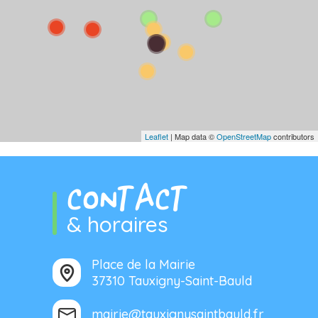
Leaflet
| Map data ©
OpenStreetMap
contributors
CONTACT
& horaires
Place de la Mairie
37310 Tauxigny-Saint-Bauld
mairie@tauxignysaintbauld.fr