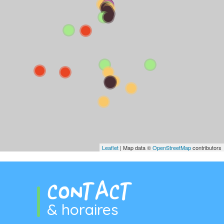
Leaflet
| Map data ©
OpenStreetMap
contributors
CONTACT
& horaires