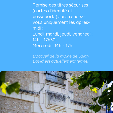
Remise des titres sécurisés
(cartes d'identité et
passeports) sans rendez-
vous uniquement les après-
midi :
Lundi, mardi, jeudi, vendredi :
14h - 17h30
Mercredi : 14h - 17h
L'accueil de la mairie de Saint-
Bauld est actuellement fermé.