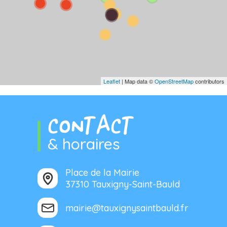
Leaflet
| Map data ©
OpenStreetMap
contributors
CONTACT
& horaires
Place de la Mairie
37310 Tauxigny-Saint-Bauld
mairie@tauxignysaintbauld.fr