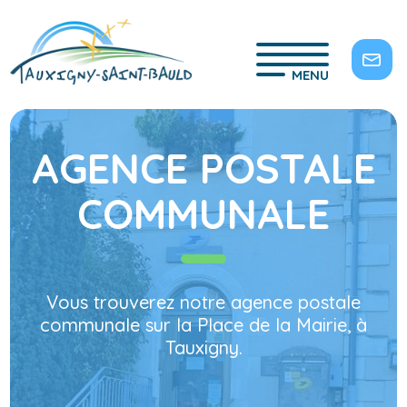
MENU
AGENCE POSTALE
COMMUNALE
Vous trouverez notre agence postale
communale sur la Place de la Mairie, à
Tauxigny.