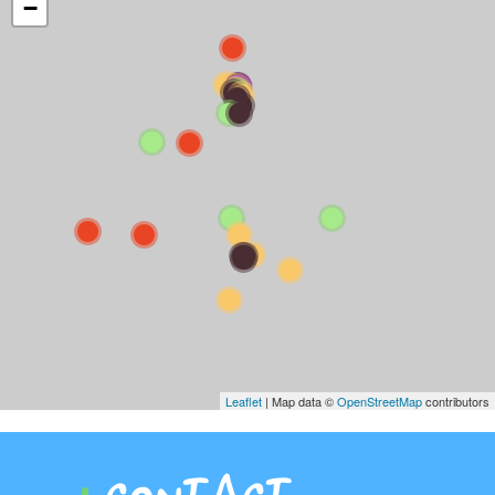
−
Leaflet
| Map data ©
OpenStreetMap
contributors