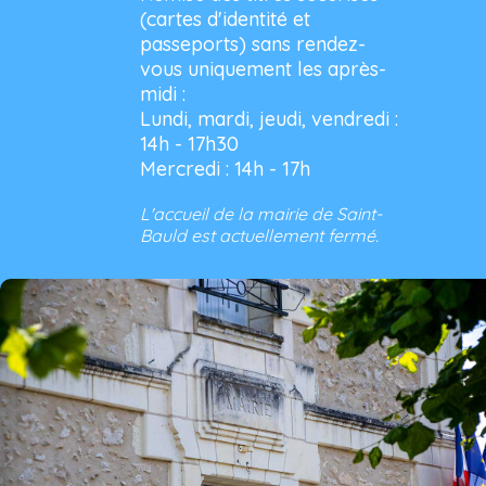
(cartes d'identité et
passeports) sans rendez-
vous uniquement les après-
midi :
Lundi, mardi, jeudi, vendredi :
14h - 17h30
Mercredi : 14h - 17h
L'accueil de la mairie de Saint-
Bauld est actuellement fermé.