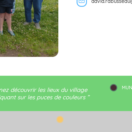
david.rabussea
MUN
nez découvrir les lieux du village
iquant sur les puces de couleurs ”