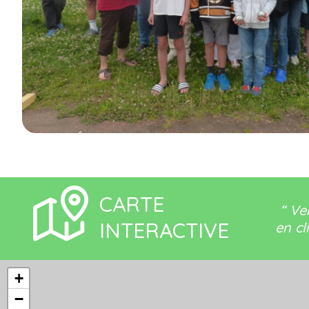
CARTE
“ Ve
INTERACTIVE
en cl
+
−