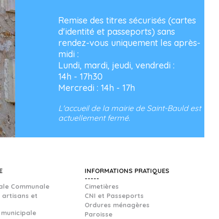
Remise des titres sécurisés (cartes
d'identité et passeports) sans
rendez-vous uniquement les après-
midi :
Lundi, mardi, jeudi, vendredi :
14h - 17h30
Mercredi : 14h - 17h
L'accueil de la mairie de Saint-Bauld est
actuellement fermé.
E
INFORMATIONS PRATIQUES
ale Communale
Cimetières
 artisans et
CNI et Passeports
Ordures ménagères
 municipale
Paroisse