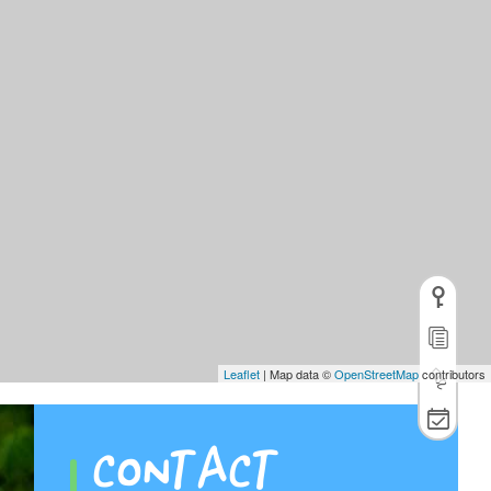
Leaflet
| Map data ©
OpenStreetMap
contributors
CONTACT