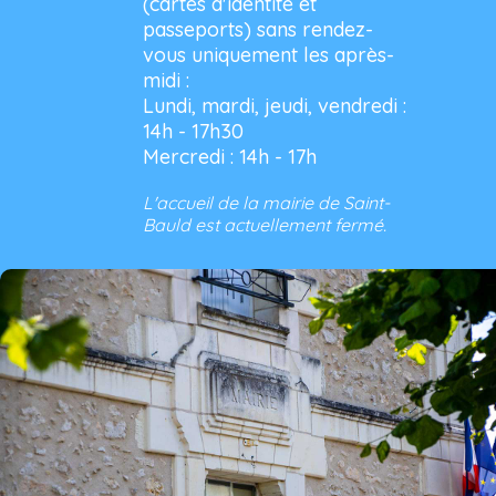
(cartes d'identité et
passeports) sans rendez-
vous uniquement les après-
midi :
Lundi, mardi, jeudi, vendredi :
14h - 17h30
Mercredi : 14h - 17h
L'accueil de la mairie de Saint-
Bauld est actuellement fermé.