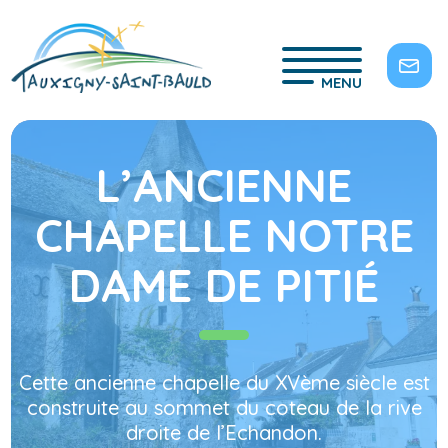
MENU
L’ANCIENNE
CHAPELLE NOTRE
DAME DE PITIÉ
Cette ancienne chapelle du XVème siècle est
construite au sommet du coteau de la rive
droite de l’Echandon.