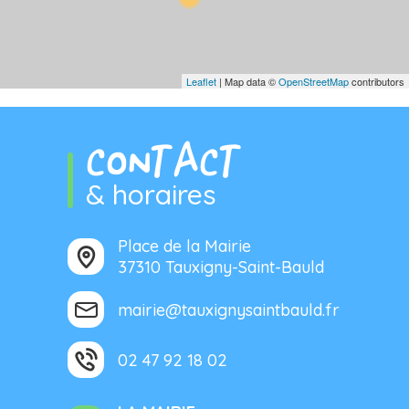
Leaflet
| Map data ©
OpenStreetMap
contributors
CONTACT
& horaires
Place de la Mairie
37310 Tauxigny-Saint-Bauld
mairie@tauxignysaintbauld.fr
02 47 92 18 02