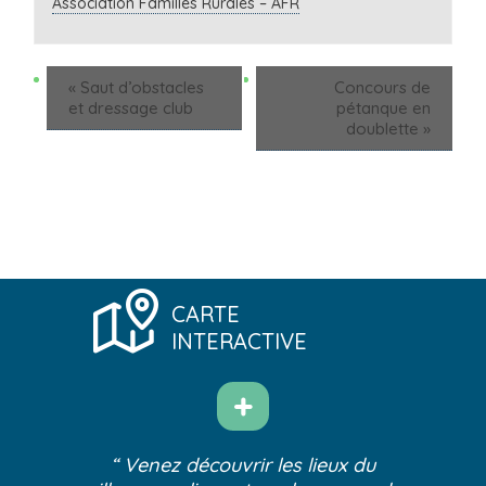
Association Familles Rurales – AFR
«
Saut d’obstacles
Concours de
et dressage club
pétanque en
doublette
»
CARTE
INTERACTIVE
“ Venez découvrir les lieux du