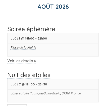
évènement
ÉVÈNEMENTS
AOÛT 2026
Soirée éphémère
août 1 @ 18h00
-
22h00
Place de la Mairie
Voir les détails »
Nuit des étoiles
août 7 @ 18h00
-
23h30
observatoire
Tauxigny-Saint-Bauld
,
37310
France