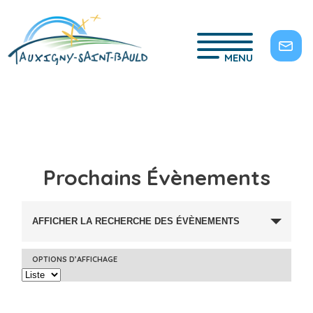
MENU
Prochains Évènements
RECHERCHE
AFFICHER LA RECHERCHE DES ÉVÈNEMENTS
ET
NAVIGATION
OPTIONS D’AFFICHAGE
Navigation
DE
de
VUES
vues