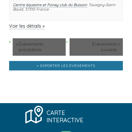
Centre équestre et Poney club du Buisson
Tauxigny-Saint-
Bauld
,
37310
France
Voir les détails »
«
Évènements
Évènements
»
précédents
suivants
+ EXPORTER LES ÉVÈNEMENTS
CARTE
INTERACTIVE