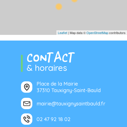
Leaflet
| Map data ©
OpenStreetMap
contributors
CONTACT
& horaires
Place de la Mairie
37310 Tauxigny-Saint-Bauld
mairie@tauxignysaintbauld.fr
02 47 92 18 02