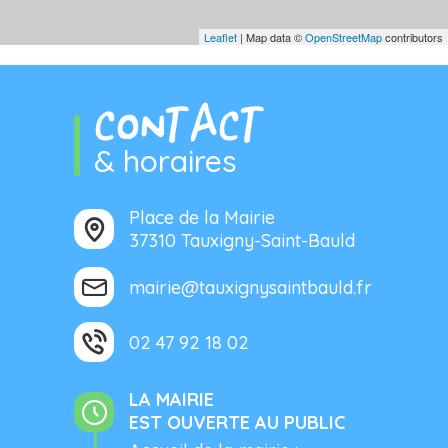
Leaflet
| Map data ©
OpenStreetMap
contributors
CONTACT
& horaires
Place de la Mairie
37310 Tauxigny-Saint-Bauld
mairie@tauxignysaintbauld.fr
02 47 92 18 02
LA MAIRIE
EST OUVERTE AU PUBLIC