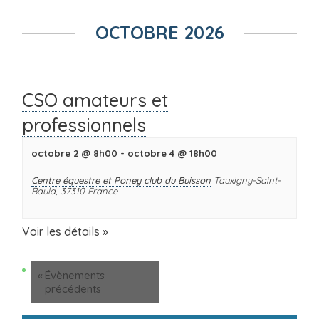
Navigation
de
OCTOBRE 2026
la
liste
des
Évènements
CSO amateurs et
professionnels
octobre 2 @ 8h00
-
octobre 4 @ 18h00
Centre équestre et Poney club du Buisson
Tauxigny-Saint-
Bauld
,
37310
France
Voir les détails »
Navigation
«
Évènements
de
précédents
la