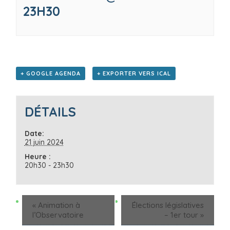
23H30
+ GOOGLE AGENDA
+ EXPORTER VERS ICAL
DÉTAILS
Date:
21 juin 2024
Heure :
20h30 - 23h30
«
Animation à
Élections législatives
l’Observatoire
– 1er tour
»