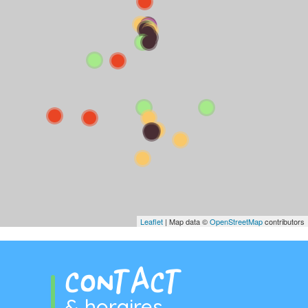
Leaflet
| Map data ©
OpenStreetMap
contributors
CONTACT
& horaires