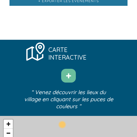
+ EXPORTER LES ÉVÈNEMENTS
des
Évènements
CARTE
INTERACTIVE
“ Venez découvrir les lieux du
village
en cliquant sur les puces de
couleurs ”
+
−