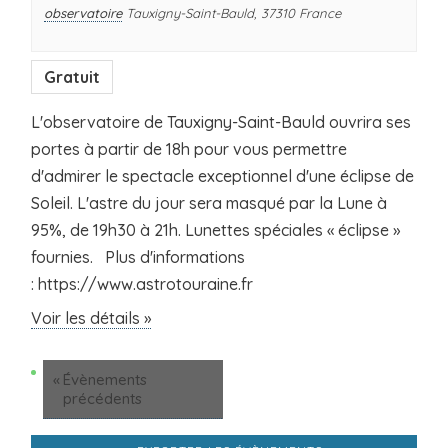
observatoire
Tauxigny-Saint-Bauld
,
37310
France
Gratuit
L'observatoire de Tauxigny-Saint-Bauld ouvrira ses
portes à partir de 18h pour vous permettre
d'admirer le spectacle exceptionnel d'une éclipse de
Soleil. L'astre du jour sera masqué par la Lune à
95%, de 19h30 à 21h. Lunettes spéciales « éclipse »
fournies. Plus d'informations
: https://www.astrotouraine.fr
Voir les détails »
Navigation
«
Évènements
de
précédents
la
liste