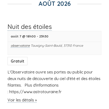
de
AOÛT 2026
la
liste
des
Évènements
Nuit des étoiles
août 7 @ 18h00
-
23h30
observatoire
Tauxigny-Saint-Bauld
,
37310
France
Gratuit
L'Observatoire ouvre ses portes au public pour
deux nuits de découverte du ciel d'été et des étoiles
filantes. Plus d'informations
: https://www.astrotouraine.fr
Voir les détails »