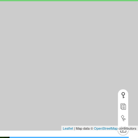
Leaflet
| Map data ©
OpenStreetMap
contributors