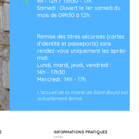
9h - 12h / 13h30 - 17h
Samedi : Ouvert le 1er samedi du
mois de 09h30 à 12h.
Remise des titres sécurisés (cartes
d'identité et passeports) sans
rendez-vous uniquement les après-
midi :
Lundi, mardi, jeudi, vendredi :
14h - 17h30
Mercredi : 14h - 17h
L'accueil de la mairie de Saint-Bauld est
actuellement fermé.
E
INFORMATIONS PRATIQUES