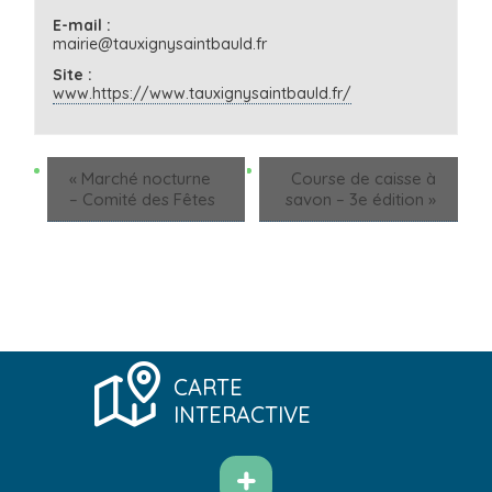
E-mail :
mairie@tauxignysaintbauld.fr
Site :
www.https://www.tauxignysaintbauld.fr/
«
Marché nocturne
Course de caisse à
– Comité des Fêtes
savon – 3e édition
»
CARTE
INTERACTIVE