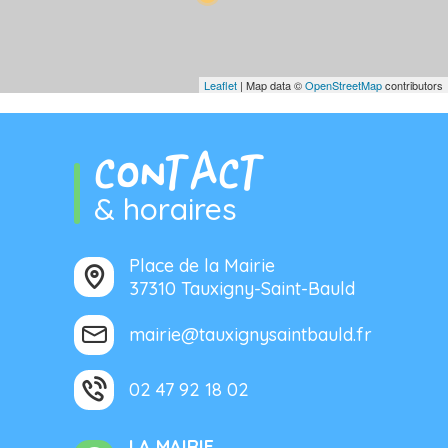
Leaflet
| Map data ©
OpenStreetMap
contributors
CONTACT
& horaires
Place de la Mairie
37310 Tauxigny-Saint-Bauld
mairie@tauxignysaintbauld.fr
02 47 92 18 02
LA MAIRIE