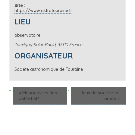
Site :
https://www.astrotouraine.fr
LIEU
observatoire
Tauxigny-Saint-Bauld
,
37310
France
ORGANISATEUR
Société astronomique de Touraine
«
Manoeuvres des
Jeux de société en
JSP et SP
famille
»