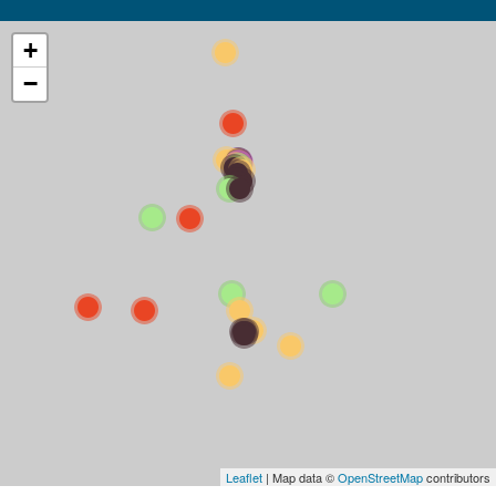
+
−
Leaflet
| Map data ©
OpenStreetMap
contributors