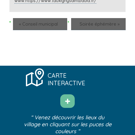
www.https://www.tauxignysaintbauld.fr/
«
Conseil municipal
Soirée éphémère
»
CARTE
INTERACTIVE
“ Venez découvrir les lieux du
village
en cliquant sur les puces de
couleurs ”