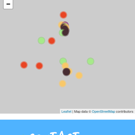
−
Leaflet
| Map data ©
OpenStreetMap
contributors